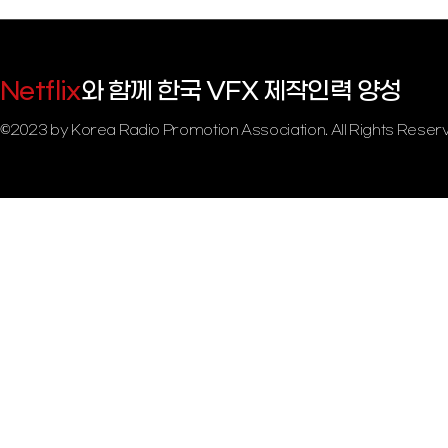
와 함께 한국 VFX 제작인력 양성
Netflix
©2023 by Korea Radio Promotion Association. All Rights Reser